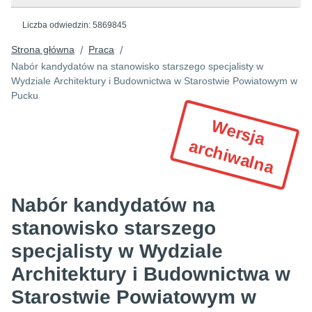
Liczba odwiedzin:
5869845
Strona główna
Praca
/
/
Nabór kandydatów na stanowisko starszego specjalisty w
Wydziale Architektury i Budownictwa w Starostwie Powiatowym w
Pucku
W
e
r
s
ja
r
c
h
iw
a
ln
a
a
Nabór kandydatów na
stanowisko starszego
specjalisty w Wydziale
Architektury i Budownictwa w
Starostwie Powiatowym w