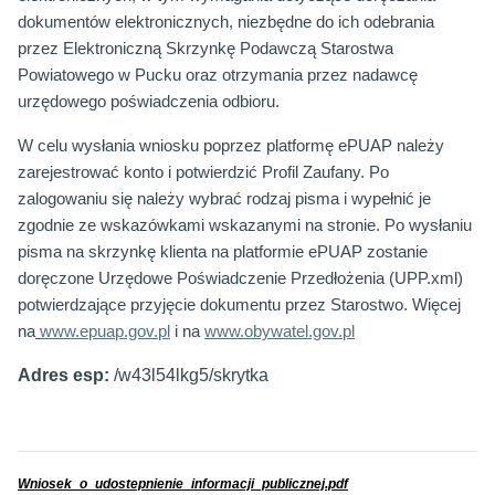
dokumentów elektronicznych, niezbędne do ich odebrania
przez Elektroniczną Skrzynkę Podawczą Starostwa
Powiatowego w Pucku oraz otrzymania przez nadawcę
urzędowego poświadczenia odbioru.
W celu wysłania wniosku poprzez platformę ePUAP należy
zarejestrować konto i potwierdzić Profil Zaufany. Po
zalogowaniu się należy wybrać rodzaj pisma i wypełnić je
zgodnie ze wskazówkami wskazanymi na stronie. Po wysłaniu
pisma na skrzynkę klienta na platformie ePUAP zostanie
doręczone Urzędowe Poświadczenie Przedłożenia (UPP.xml)
potwierdzające przyjęcie dokumentu przez Starostwo. Więcej
na
www.epuap.gov.pl
i na
www.obywatel.gov.pl
Adres esp:
/w43l54lkg5/skrytka
W
niosek_o_udostepnienie_informacji_publicznej.pdf