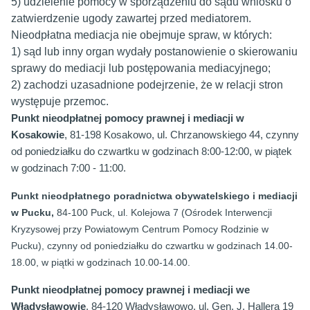
5)
udzielenie pomocy w sporządzeniu do sądu wniosku o
zatwierdzenie ugody zawartej przed mediatorem.
Nieodpłatna mediacja nie obejmuje spraw, w których:
1)
sąd lub inny organ wydały postanowienie o skierowaniu
sprawy do mediacji lub postępowania mediacyjnego;
2)
zachodzi uzasadnione podejrzenie, że w relacji stron
występuje przemoc.
Punkt nieodpłatnej pomocy prawnej i mediacji w
Kosakowie
, 81-198 Kosakowo, ul. Chrzanowskiego 44, czynny
od poniedziałku do czwartku w godzinach 8:00-12:00, w piątek
w godzinach 7:00 - 11:00.
Punkt nieodpłatnego poradnictwa obywatelskiego i mediacji
w Pucku,
84-100 Puck, ul. Kolejowa 7 (Ośrodek Interwencji
Kryzysowej przy Powiatowym Centrum Pomocy Rodzinie w
Pucku), czynny od poniedziałku do czwartku w godzinach 14.00-
18.00, w piątki w godzinach 10.00-14.00.
Punkt nieodpłatnej pomocy prawnej i mediacji we
Władysławowie
, 84-120 Władysławowo, ul. Gen. J. Hallera 19