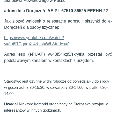
Starostwa Powiatowego w Pucku:
adres do e-Doręczeń: AE:PL-67510-36525-EEEHH-22
Jak złożyć wniosek o rejestrację adresu i skrzynki do e-
Doręczeń dla osoby fizycznej:
https://www.youtube.com/watch?
v=Ju6RCqnqXs4&list=WL&index=
1
Adres esp (ePUAP) /w43l54lkg5/skrytka przestał być
podstawowym kanałem w kontaktach z urzędem.
Starostwo jest czynne w dni robocze od poniedziałku do środy
w godzinach 7.30-15.30, w czwartki 7.30-17.00, w piątki 7.30-
14.00.
Uwaga!
Niektóre komórki organizacyjne Starostwa przyjmują
interesantów w innych godzinach.