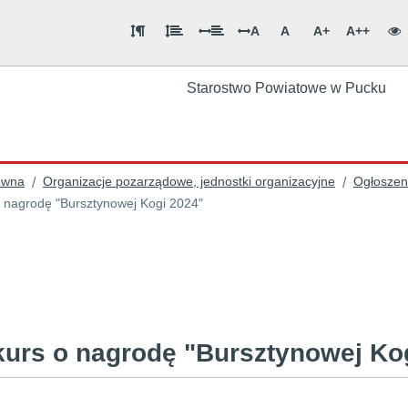
A
A
A+
A++
Starostwo Powiatowe w Pucku
ówna
Organizacje pozarządowe, jednostki organizacyjne
Ogłoszeni
/
/
 nagrodę "Bursztynowej Kogi 2024"
urs o nagrodę "Bursztynowej K