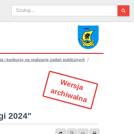
a i konkursy na realizację zadań publicznych
/
W
e
r
s
ja
r
c
h
iw
a
ln
a
a
ogi 2024"